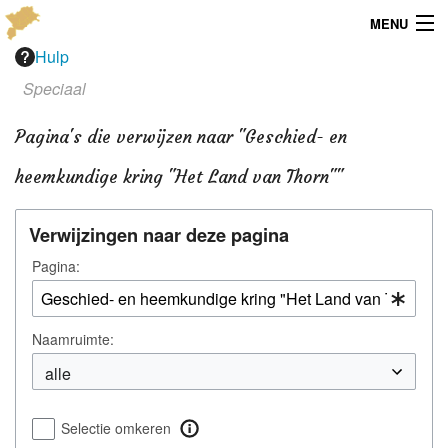
MENU
Hulp
Menu
Speciaal
Publicaties
Pagina's die verwijzen naar "Geschied- en
Dialect
heemkundige kring "Het Land van Thorn""
Locaties
Verwijzingen naar deze pagina
Kaarten
Pagina:
Overig
Naamruimte:
Verenigingsinfo
Selectie omkeren