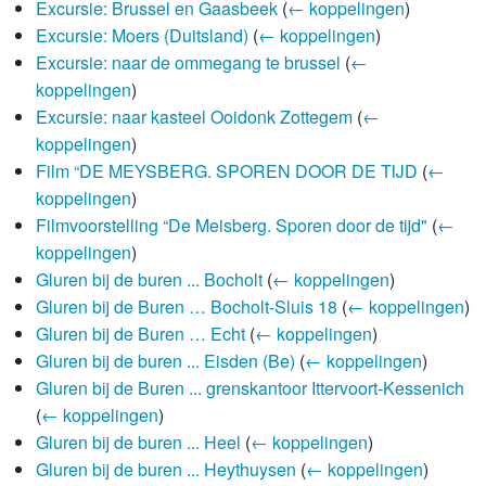
Excursie: Brussel en Gaasbeek
(
← koppelingen
)
Excursie: Moers (Duitsland)
(
← koppelingen
)
Excursie: naar de ommegang te brussel
(
←
koppelingen
)
Excursie: naar kasteel Ooidonk Zottegem
(
←
koppelingen
)
Film “DE MEYSBERG. SPOREN DOOR DE TIJD
(
←
koppelingen
)
Filmvoorstelling “De Meisberg. Sporen door de tijd"
(
←
koppelingen
)
Gluren bij de buren ... Bocholt
(
← koppelingen
)
Gluren bij de Buren … Bocholt-Sluis 18
(
← koppelingen
)
Gluren bij de Buren … Echt
(
← koppelingen
)
Gluren bij de buren ... Eisden (Be)
(
← koppelingen
)
Gluren bij de Buren ... grenskantoor Ittervoort-Kessenich
(
← koppelingen
)
Gluren bij de buren ... Heel
(
← koppelingen
)
Gluren bij de buren ... Heythuysen
(
← koppelingen
)