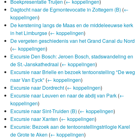
Boekpresentatie Truijen
(
← koppelingen
)
Dagtocht naar de Egmontevocatie in Zottegem (B)
(
←
koppelingen
)
De kerstening langs de Maas en de middeleeuwse kerk
in het Limburgse
(
← koppelingen
)
De vergeten geschiedenis van het Grand Canal du Nord
(
← koppelingen
)
Excursie Den Bosch: Jeroen Bosch, stadswandeling en
de St.-Janskathedraal
(
← koppelingen
)
Excursie naar Brielle en bezoek tentoonstelling "De weg
naar Van Eyck"
(
← koppelingen
)
Excursie naar Dordrecht
(
← koppelingen
)
Excursie naar Leuven en naar de abdij van Park
(
←
koppelingen
)
Excursie naar Sint-Truiden (B)
(
← koppelingen
)
Excursie naar Xanten
(
← koppelingen
)
Excursie: Bezoek aan de tentoonstellingstrilogie Karel
de Grote te Aken
(
← koppelingen
)