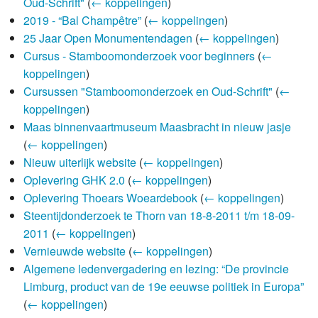
Oud-Schrift"
(
← koppelingen
)
2019 - “Bal Champêtre”
(
← koppelingen
)
25 Jaar Open Monumentendagen
(
← koppelingen
)
Cursus - Stamboomonderzoek voor beginners
(
←
koppelingen
)
Cursussen "Stamboomonderzoek en Oud-Schrift"
(
←
koppelingen
)
Maas binnenvaartmuseum Maasbracht in nieuw jasje
(
← koppelingen
)
Nieuw uiterlijk website
(
← koppelingen
)
Oplevering GHK 2.0
(
← koppelingen
)
Oplevering Thoears Woeardebook
(
← koppelingen
)
Steentijdonderzoek te Thorn van 18-8-2011 t/m 18-09-
2011
(
← koppelingen
)
Vernieuwde website
(
← koppelingen
)
Algemene ledenvergadering en lezing: “De provincie
Limburg, product van de 19e eeuwse politiek in Europa”
(
← koppelingen
)