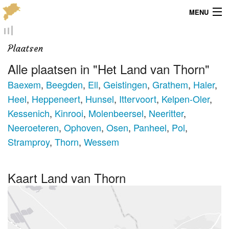
MENU
Menu
Plaatsen
Publicaties
Alle plaatsen in "Het Land van Thorn"
Dialect
Baexem
,
Beegden
,
Ell
,
Geistingen
,
Grathem
,
Haler
,
Heel
,
Heppeneert
,
Hunsel
,
Ittervoort
,
Kelpen-Oler
,
Locaties
Kessenich
,
Kinrooi
,
Molenbeersel
,
Neeritter
,
Neeroeteren
,
Ophoven
,
Osen
,
Panheel
,
Pol
,
Kaarten
Stramproy
,
Thorn
,
Wessem
Overig
Kaart Land van Thorn
Verenigingsinfo