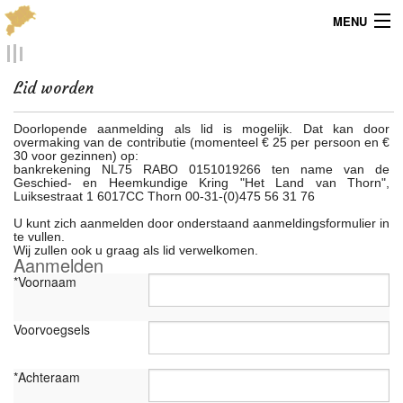
MENU
Menu
Lid worden
Publicaties
Doorlopende aanmelding als lid is mogelijk. Dat kan door
overmaking van de contributie (momenteel € 25 per persoon en €
Dialect
30 voor gezinnen) op:
bankrekening NL75 RABO 0151019266 ten name van de
Geschied- en Heemkundige Kring "Het Land van Thorn",
Locaties
Luiksestraat 1 6017CC Thorn 00-31-(0)475 56 31 76
U kunt zich aanmelden door onderstaand aanmeldingsformulier in
Kaarten
te vullen.
Wij zullen ook u graag als lid verwelkomen.
Aanmelden
Overig
*Voornaam
Verenigingsinfo
Voorvoegsels
*Achteraam