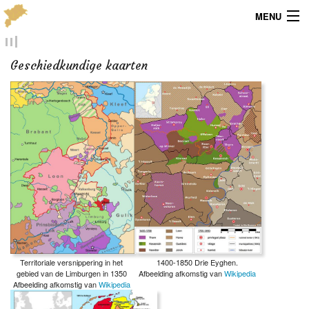
MENU
Menu
Geschiedkundige kaarten
Publicaties
Dialect
Locaties
Kaarten
Overig
Verenigingsinfo
1400-1850 Drie Eyghen.
Territoriale versnippering in het
Afbeelding afkomstig van
Wikipedia
gebied van de Limburgen in 1350
Afbeelding afkomstig van
Wikipedia