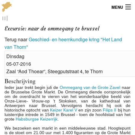
MENU
Menu
Excursie: naar de ommegang te brussel
Publicaties
Terug naar
Geschied- en heemkundige kring "Het Land
van Thorn"
Dialect
Dinsdag
Locaties
05-07-2016
Zaal “Aod Thoear”, Steegputstraat 4, te Thorn
Kaarten
Beschrijving
Ieder jaar trekt begin juli de
Ommegang van de Grote Zavel
naar
Overig
de Brusselse Grote Markt. De Ommegang diende oorspronkelijk
om de overdracht te vieren van het wonderbaarlijke beeld van
Onze-Lieve- Vrouw-op ‘t Stoksken, van de kathedraal van
Verenigingsinfo
Antwerpen naar Brussel. Vervolgens herdacht hij ook de
historische optocht van
Keizer Karel V
en zijn zoon
Filips II
bij hun
luisterrijke intrede in 1549 in Brussel - toen de hoofdstad van het
grote
Habsburgse Keizerrijk
.
We bezoeken een markt in een middeleeuwse stad. Hoogtepunt
is de stoet om 21.00 uur met 1.400 figuranten op de Grote Markt