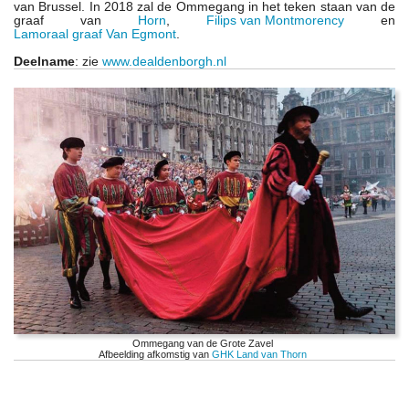
van Brussel. In 2018 zal de Ommegang in het teken staan van de
graaf van
Horn
,
Filips van Montmorency
en
Lamoraal graaf Van Egmont
.
Deelname
: zie
www.dealdenborgh.nl
Ommegang van de Grote Zavel
Afbeelding afkomstig van
GHK Land van Thorn