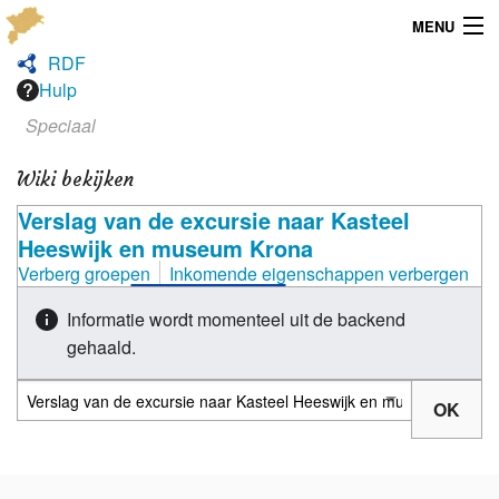
MENU
RDF
Menu
Hulp
Speciaal
Publicaties
Wiki bekijken
Dialect
Verslag van de excursie naar Kasteel
Locaties
Heeswijk en museum Krona
Verberg groepen
Inkomende eigenschappen verbergen
Kaarten
Informatie wordt momenteel uit de backend
Overig
gehaald.
Verenigingsinfo