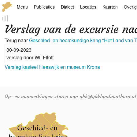
Menu
Publicaties
Dialect
Locaties
Kaarten
Overig
Hoofdpagina
Boek
Thoears Woeardebook
Plaatsen
Geschiedkundige
Genea
Verslag van de excursie n
Activiteiten archief
Kroetwes
Thoears klankmetje
Monumenten
Historische kaar
Links
Terug naar
Geschied- en heemkundige kring "Het Land van 
Nieuws archief
Overige
Gedicht van Har Sniekers in het Thoe
Grenspalen
Zoom
30-09-2023
verslag door Wil Filott
Zoeken
Spelling van het Thoears
Verslag kasteel Heeswijk en museum Krona
Oetdrökkinge en Gezèkdjes in het Th
Op- en aanmerkingen sturen aan ghk@ghklandvanthorn.nl