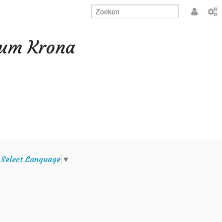
Aanmeld
eum Krona
e
Select Language
▼