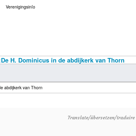
Verenigingsinfo
 kaarten
logie
Info
ten
Lid worden
ars
RHIDOC
:De H. Dominicus in de abdijkerk van Thorn
oears
Translate/übersetzen/traduir