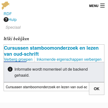
MENU
RDF
Menu
Hulp
Speciaal
Publicaties
Wiki bekijken
Dialect
Cursussen stamboomonderzoek en lezen
Locaties
van oud-schrift
Verberg groepen
Inkomende eigenschappen verbergen
Kaarten
Informatie wordt momenteel uit de backend
Overig
gehaald.
Verenigingsinfo