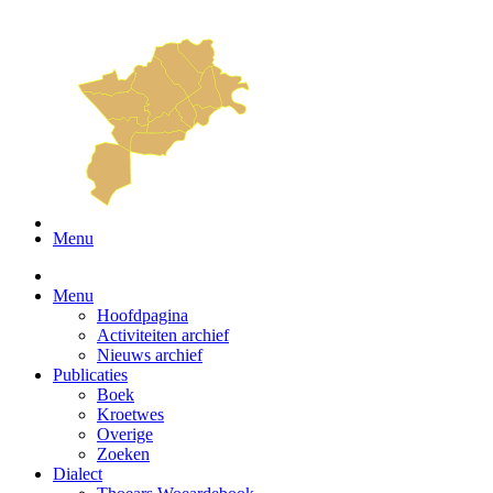
Menu
Menu
Hoofdpagina
Activiteiten archief
Nieuws archief
Publicaties
Boek
Kroetwes
Overige
Zoeken
Dialect