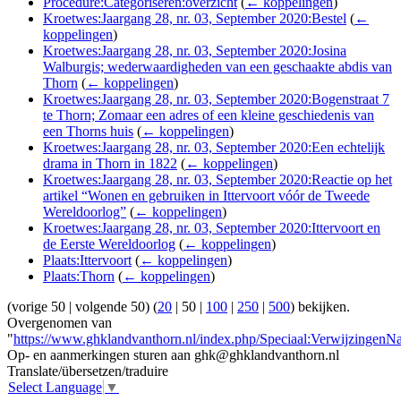
Procedure:Categoriseren:overzicht
(
← koppelingen
)
Kroetwes:Jaargang 28, nr. 03, September 2020:Bestel
(
←
koppelingen
)
Kroetwes:Jaargang 28, nr. 03, September 2020:Josina
Walburgis; wederwaardigheden van een geschaakte abdis van
Thorn
(
← koppelingen
)
Kroetwes:Jaargang 28, nr. 03, September 2020:Bogenstraat 7
te Thorn; Zomaar een adres of een kleine geschiedenis van
een Thorns huis
(
← koppelingen
)
Kroetwes:Jaargang 28, nr. 03, September 2020:Een echtelijk
drama in Thorn in 1822
(
← koppelingen
)
Kroetwes:Jaargang 28, nr. 03, September 2020:Reactie op het
artikel “Wonen en gebruiken in Ittervoort vóór de Tweede
Wereldoorlog”
(
← koppelingen
)
Kroetwes:Jaargang 28, nr. 03, September 2020:Ittervoort en
de Eerste Wereldoorlog
(
← koppelingen
)
Plaats:Ittervoort
(
← koppelingen
)
Plaats:Thorn
(
← koppelingen
)
(
vorige 50
|
volgende 50
) (
20
|
50
|
100
|
250
|
500
) bekijken.
Overgenomen van
"
https://www.ghklandvanthorn.nl/index.php/Speciaal:Verwijzingen
Op- en aanmerkingen sturen aan ghk@ghklandvanthorn.nl
Translate/übersetzen/traduire
Select Language
▼