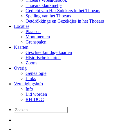
Thoears Woeardebook
Thoears klankmetje
Gedicht van Har Sniekers in het Thoears
Spelling van het Thoears
Oetdrökkinge en Gezèkdjes in het Thoears
Locaties
Plaatsen
Monumenten
Grenspalen
Kaarten
Geschiedkundige kaarten
Historische kaarten
Zoom
Overig
Genealogie
Links
Verenigingsinfo
Info
Lid worden
RHIDOC