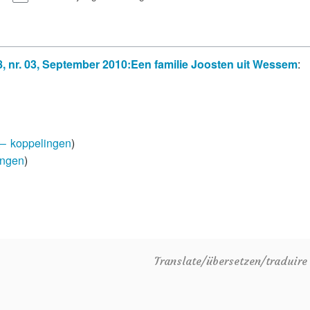
, nr. 03, September 2010:Een familie Joosten uit Wessem
:
← koppelingen
)
ingen
)
Translate/übersetzen/traduir