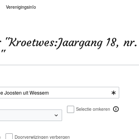
Verenigingsinfo
 kaarten
logie
Info
ten
Lid worden
r "Kroetwes:Jaargang 18, nr
ars
RHIDOC
"
oears
Selectie omkeren
n
Doorverwijzingen verbergen