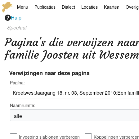
Menu
Publicaties
Dialect
Locaties
Kaarten
Overig
Hulp
Hoofdpagina
Boek
Thoears Woeardebook
Plaatsen
Geschiedkundige
Genea
Speciaal
Activiteiten archief
Kroetwes
Thoears klankmetje
Monumenten
Historische kaar
Links
Pagina's die verwijzen naa
Nieuws archief
Overige
Gedicht van Har Sniekers in het Thoe
Grenspalen
Zoom
familie Joosten uit Wessem
Zoeken
Spelling van het Thoears
Verwijzingen naar deze pagina
Oetdrökkinge en Gezèkdjes in het Th
Pagina:
Naamruimte:
Invoeging sjablonen verbergen
Koppelingen verberge