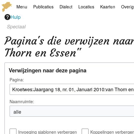
Menu
Publicaties
Dialect
Locaties
Kaarten
Overig
Hulp
Hoofdpagina
Boek
Thoears Woeardebook
Plaatsen
Geschiedkundige
Genea
Speciaal
Activiteiten archief
Kroetwes
Thoears klankmetje
Monumenten
Historische kaar
Links
Pagina's die verwijzen naa
Nieuws archief
Overige
Gedicht van Har Sniekers in het Thoe
Grenspalen
Zoom
Thorn en Essen"
Zoeken
Spelling van het Thoears
Verwijzingen naar deze pagina
Oetdrökkinge en Gezèkdjes in het Th
Pagina:
Naamruimte:
Invoeging sjablonen verbergen
Koppelingen verberge