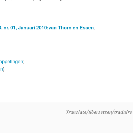
 nr. 01, Januari 2010:van Thorn en Essen
:
oppelingen
)
en
)
Translate/übersetzen/traduir