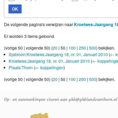
OK
De volgende pagina's verwijzen naar
Kroetwes:Jaargang 18,
Er worden 3 items getoond.
(
vorige 50
|
volgende 50
) (
20
|
50
|
100
|
250
|
500
) bekijken.
Sjabloon:Kroetwes:Jaargang 18, nr. 01, Januari 2010
(
← k
Kroetwes:Jaargang 18, nr. 01, Januari 2010
(
← koppeling
Plaats:Thorn
(
← koppelingen
)
(
vorige 50
|
volgende 50
) (
20
|
50
|
100
|
250
|
500
) bekijken.
Op- en aanmerkingen sturen aan ghk@ghklandvanthorn.nl