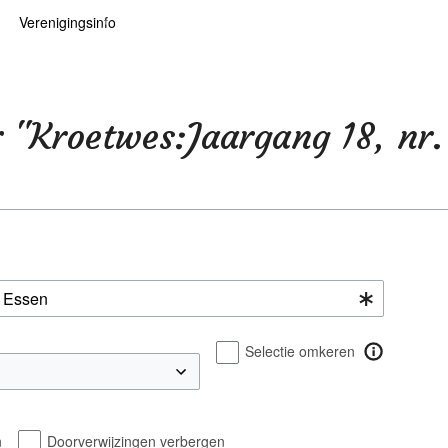
Verenigingsinfo
 kaarten
logie
Info
ten
Lid worden
r "Kroetwes:Jaargang 18, nr.
ars
RHIDOC
oears
Selectie omkeren
n
Doorverwijzingen verbergen