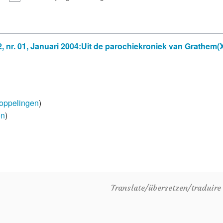
 nr. 01, Januari 2004:Uit de parochiekroniek van Grathem(
oppelingen
)
en
)
Translate/übersetzen/traduir