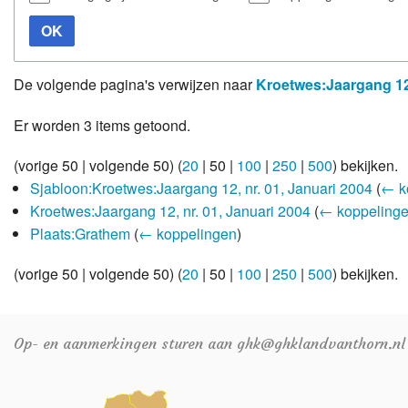
OK
De volgende pagina's verwijzen naar
Kroetwes:Jaargang 12,
Er worden 3 items getoond.
(
vorige 50
|
volgende 50
) (
20
|
50
|
100
|
250
|
500
) bekijken.
Sjabloon:Kroetwes:Jaargang 12, nr. 01, Januari 2004
(
← k
Kroetwes:Jaargang 12, nr. 01, Januari 2004
(
← koppeling
Plaats:Grathem
(
← koppelingen
)
(
vorige 50
|
volgende 50
) (
20
|
50
|
100
|
250
|
500
) bekijken.
Op- en aanmerkingen sturen aan ghk@ghklandvanthorn.nl