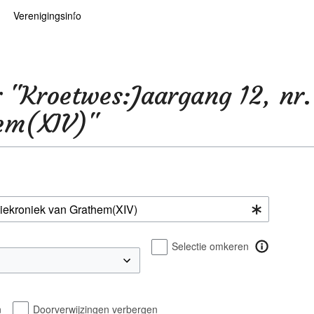
Verenigingsinfo
 kaarten
logie
Info
ten
Lid worden
r "Kroetwes:Jaargang 12, nr.
ars
RHIDOC
hem(XIV)"
oears
Selectie omkeren
n
Doorverwijzingen verbergen