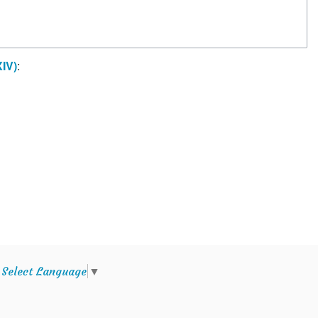
XIV)
:
e
Select Language
▼