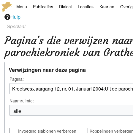
Menu
Publicaties
Dialect
Locaties
Kaarten
Overig
Hulp
Hoofdpagina
Boek
Thoears Woeardebook
Plaatsen
Geschiedkundige
Genea
Speciaal
Activiteiten archief
Kroetwes
Thoears klankmetje
Monumenten
Historische kaar
Links
Pagina's die verwijzen naa
Nieuws archief
Overige
Gedicht van Har Sniekers in het Thoe
Grenspalen
Zoom
parochiekroniek van Grat
Zoeken
Spelling van het Thoears
Verwijzingen naar deze pagina
Oetdrökkinge en Gezèkdjes in het Th
Pagina:
Naamruimte:
Invoeging sjablonen verbergen
Koppelingen verberge