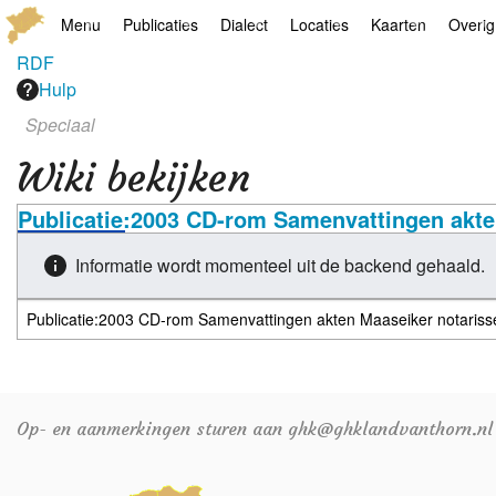
Menu
Publicaties
Dialect
Locaties
Kaarten
Overig
RDF
Hoofdpagina
Boek
Thoears Woeardebook
Plaatsen
Geschiedkundige
Genea
Hulp
Speciaal
Activiteiten archief
Kroetwes
Thoears klankmetje
Monumenten
Historische kaar
Links
Wiki bekijken
Nieuws archief
Overige
Gedicht van Har Sniekers in het Thoe
Grenspalen
Zoom
Publicatie:2003 CD-rom Samenvattingen akte
Zoeken
Spelling van het Thoears
Informatie wordt momenteel uit de backend gehaald.
Oetdrökkinge en Gezèkdjes in het Th
Op- en aanmerkingen sturen aan ghk@ghklandvanthorn.nl