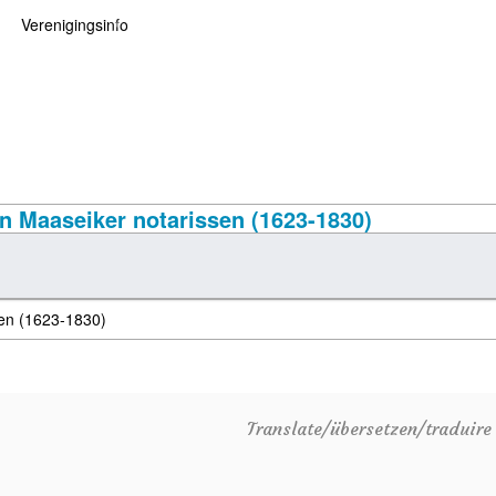
Verenigingsinfo
 kaarten
logie
Info
ten
Lid worden
ars
RHIDOC
n Maaseiker notarissen (1623-1830)
oears
Translate/übersetzen/traduir