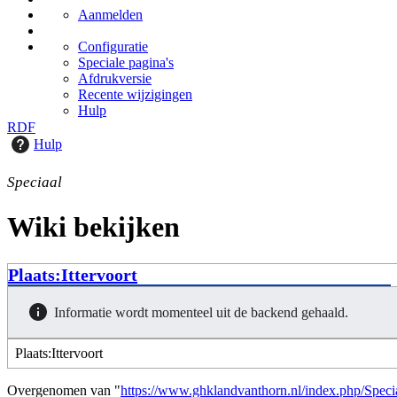
Aanmelden
Configuratie
Speciale pagina's
Afdrukversie
Recente wijzigingen
Hulp
RDF
Hulp
Speciaal
Wiki bekijken
Plaats:Ittervoort
Informatie wordt momenteel uit de backend gehaald.
Overgenomen van "
https://www.ghklandvanthorn.nl/index.php/Speciaa