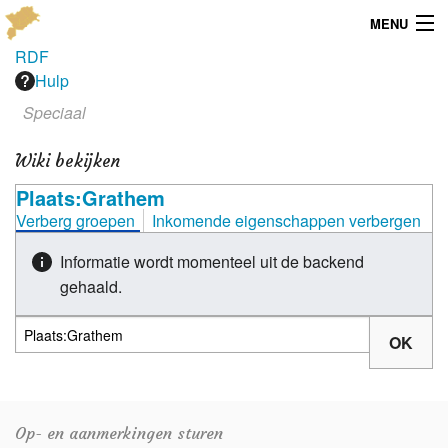
MENU
RDF
Menu
Hulp
Speciaal
Publicaties
Wiki bekijken
Dialect
Plaats:Grathem
Locaties
Verberg groepen
Inkomende eigenschappen verbergen
Kaarten
Informatie wordt momenteel uit de backend
gehaald.
Overig
Verenigingsinfo
Op- en aanmerkingen sturen