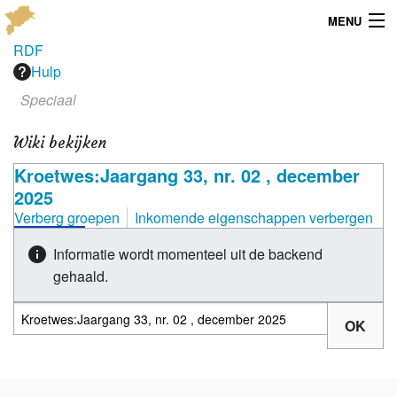
MENU
RDF
Menu
Hulp
Speciaal
Publicaties
Wiki bekijken
Dialect
Kroetwes:Jaargang 33, nr. 02 , december
Locaties
2025
Verberg groepen
Inkomende eigenschappen verbergen
Kaarten
Informatie wordt momenteel uit de backend
Overig
gehaald.
Verenigingsinfo