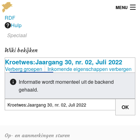
MENU
RDF
Menu
Hulp
Speciaal
Publicaties
Wiki bekijken
Dialect
Kroetwes:Jaargang 30, nr. 02, Juli 2022
Locaties
Verberg groepen
Inkomende eigenschappen verbergen
Kaarten
Informatie wordt momenteel uit de backend
gehaald.
Overig
Verenigingsinfo
Op- en aanmerkingen sturen