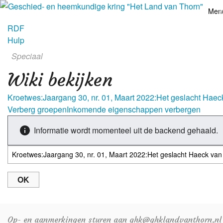
Men
RDF
Hulp
Speciaal
Acti
Wiki bekijken
Nie
Kroetwes:Jaargang 30, nr. 01, Maart 2022:Het geslacht Hae
Verberg groepen
Inkomende eigenschappen verbergen
Informatie wordt momenteel uit de backend gehaald.
Op- en aanmerkingen sturen aan ghk@ghklandvanthorn.nl