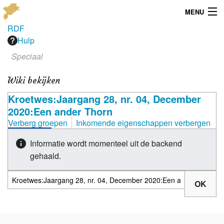
MENU
RDF
Menu
Hulp
Speciaal
Publicaties
Wiki bekijken
Dialect
Kroetwes:Jaargang 28, nr. 04, December
Locaties
2020:Een ander Thorn
Verberg groepen
Inkomende eigenschappen verbergen
Kaarten
Informatie wordt momenteel uit de backend
Overig
gehaald.
Verenigingsinfo