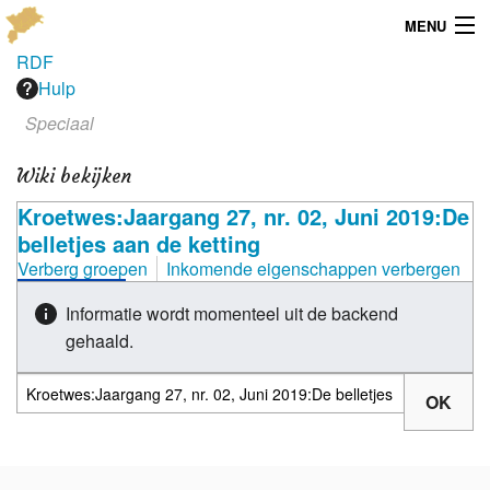
MENU
RDF
Menu
Hulp
Speciaal
Publicaties
Wiki bekijken
Dialect
Kroetwes:Jaargang 27, nr. 02, Juni 2019:De
Locaties
belletjes aan de ketting
Verberg groepen
Inkomende eigenschappen verbergen
Kaarten
Informatie wordt momenteel uit de backend
Overig
gehaald.
Verenigingsinfo