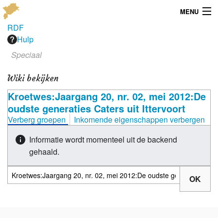
MENU
RDF
Menu
Hulp
Speciaal
Publicaties
Wiki bekijken
Dialect
Kroetwes:Jaargang 20, nr. 02, mei 2012:De
Locaties
oudste generaties Caters uit Ittervoort
Verberg groepen
Inkomende eigenschappen verbergen
Kaarten
Informatie wordt momenteel uit de backend
Overig
gehaald.
Verenigingsinfo