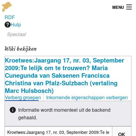
MENU
RDF
Menu
Hulp
Speciaal
Publicaties
Wiki bekijken
Dialect
Kroetwes:Jaargang 17, nr. 03, September
Locaties
2009:Te lelijk om te trouwen? Maria
Cunegunda van Saksenen Francisca
Kaarten
Christina van Pfalz-Sulzbach (vertaling
Marc Hulsbosch)
Overig
Verberg groepen
Inkomende eigenschappen verbergen
Verenigingsinfo
Informatie wordt momenteel uit de backend
gehaald.