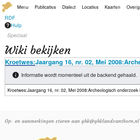
Menu
Publicaties
Dialect
Locaties
Kaarten
Overig
RDF
Hoofdpagina
Boek
Thoears Woeardebook
Plaatsen
Geschiedkundige
Genea
Hulp
Speciaal
Activiteiten archief
Kroetwes
Thoears klankmetje
Monumenten
Historische kaar
Links
Wiki bekijken
Nieuws archief
Overige
Gedicht van Har Sniekers in het Thoe
Grenspalen
Zoom
Kroetwes:Jaargang 16, nr. 02, Mei 2008:Arch
Zoeken
Spelling van het Thoears
Informatie wordt momenteel uit de backend gehaald.
Oetdrökkinge en Gezèkdjes in het Th
Op- en aanmerkingen sturen aan ghk@ghklandvanthorn.nl