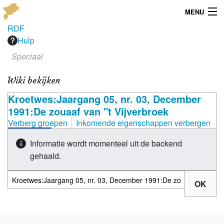
MENU
RDF
Menu
Hulp
Speciaal
Publicaties
Wiki bekijken
Dialect
Kroetwes:Jaargang 05, nr. 03, December
Locaties
1991:De zouaaf van "t Vijverbroek
Verberg groepen
Inkomende eigenschappen verbergen
Kaarten
Informatie wordt momenteel uit de backend
Overig
gehaald.
Verenigingsinfo