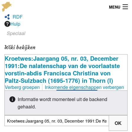
MENU
RDF
Menu
Hulp
Speciaal
Publicaties
Wiki bekijken
Dialect
Kroetwes:Jaargang 05, nr. 03, December
Locaties
1991:De nalatenschap van de voorlaatste
vorstin-abdis Francisca Christina von
Kaarten
Paltz-Sulzbach (1695-1776) in Thorn (I)
Verberg groepen
Inkomende eigenschappen verbergen
Overig
Informatie wordt momenteel uit de backend
Verenigingsinfo
gehaald.