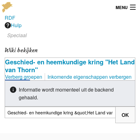
MENU
RDF
Menu
Hulp
Speciaal
Publicaties
Wiki bekijken
Dialect
Geschied- en heemkundige kring "Het Land
Locaties
van Thorn"
Verberg groepen
Inkomende eigenschappen verbergen
Kaarten
Informatie wordt momenteel uit de backend
Overig
gehaald.
Verenigingsinfo