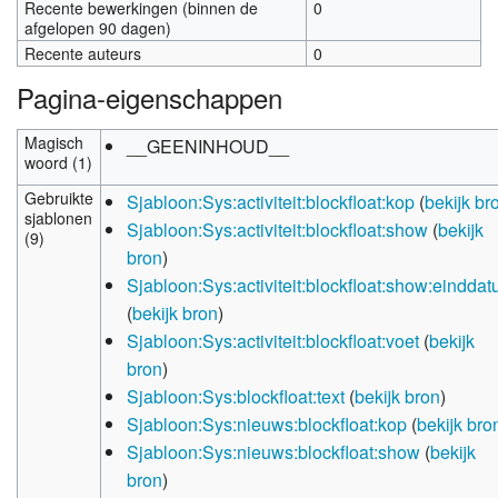
Recente bewerkingen (binnen de
0
afgelopen 90 dagen)
Recente auteurs
0
Pagina-eigenschappen
Magisch
__GEENINHOUD__
woord (1)
Gebruikte
Sjabloon:Sys:activiteit:blockfloat:kop
(
bekijk br
sjablonen
Sjabloon:Sys:activiteit:blockfloat:show
(
bekijk
(9)
bron
)
Sjabloon:Sys:activiteit:blockfloat:show:eindda
(
bekijk bron
)
Sjabloon:Sys:activiteit:blockfloat:voet
(
bekijk
bron
)
Sjabloon:Sys:blockfloat:text
(
bekijk bron
)
Sjabloon:Sys:nieuws:blockfloat:kop
(
bekijk bro
Sjabloon:Sys:nieuws:blockfloat:show
(
bekijk
bron
)