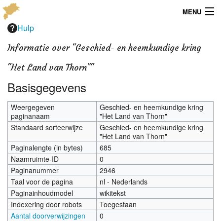
MENU
Hulp
Menu
Informatie over "Geschied- en heemkundige kring
Publicaties
"Het Land van Thorn""
Dialect
Basisgegevens
Locaties
Weergegeven
Geschied- en heemkundige kring
paginanaam
"Het Land van Thorn"
Kaarten
Standaard sorteerwijze
Geschied- en heemkundige kring
"Het Land van Thorn"
Overig
Paginalengte (in bytes)
685
Naamruimte-ID
0
Verenigingsinfo
Paginanummer
2946
Taal voor de pagina
nl - Nederlands
Paginainhoudmodel
wikitekst
Indexering door robots
Toegestaan
Aantal doorverwijzingen
0