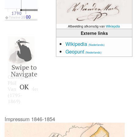
1790
1830
1860
1800
1900
Timeline JS
Afbeelding afkomstig van
Wikiepdia
Externe links
Impressum 1846-
Wikipedia
1854
(Nederlands)
Geopunt
(Nederlands)
Swipe to
Cartograaf:
Navigate
Cartograaf:
Philippe
Philippe
Vandermaelen
OK
Vandermaelen
(1795-1869)
(1795-
Archief:
Mapire
1869)
Impressum 1846-1854