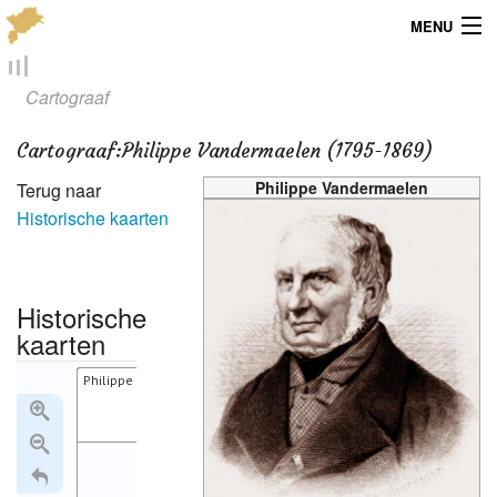
MENU
Menu
Cartograaf
Publicaties
Cartograaf
:
Philippe Vandermaelen (1795-1869)
Dialect
Philippe Vandermaelen
Terug naar
Historische kaarten
Locaties
Kaarten
Historische
Overig
kaarten
Philippe Vandermaelen (1795-1869)
Verenigingsinfo
1846-1854:1