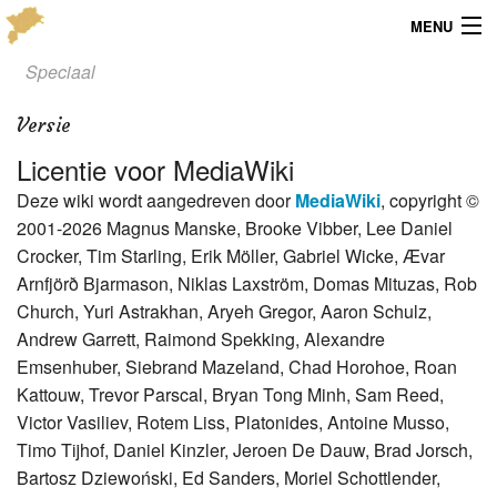
MENU
Speciaal
Menu
Versie
Publicaties
Licentie voor MediaWiki
Dialect
Deze wiki wordt aangedreven door
MediaWiki
, copyright ©
2001-2026 Magnus Manske, Brooke Vibber, Lee Daniel
Locaties
Crocker, Tim Starling, Erik Möller, Gabriel Wicke, Ævar
Kaarten
Arnfjörð Bjarmason, Niklas Laxström, Domas Mituzas, Rob
Church, Yuri Astrakhan, Aryeh Gregor, Aaron Schulz,
Overig
Andrew Garrett, Raimond Spekking, Alexandre
Emsenhuber, Siebrand Mazeland, Chad Horohoe, Roan
Verenigingsinfo
Kattouw, Trevor Parscal, Bryan Tong Minh, Sam Reed,
Victor Vasiliev, Rotem Liss, Platonides, Antoine Musso,
Timo Tijhof, Daniel Kinzler, Jeroen De Dauw, Brad Jorsch,
Bartosz Dziewoński, Ed Sanders, Moriel Schottlender,