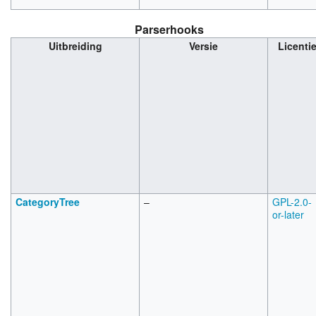
Parserhooks
Uitbreiding
Versie
Licenti
CategoryTree
–
GPL-2.0-
or-later