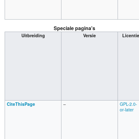
Speciale pagina's
Uitbreiding
Versie
Licenti
CiteThisPage
–
GPL-2.0-
or-later