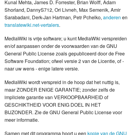
Kunal Mehta, James D. Forrester, Brian Wolff, Adam
Shorland, DannyS712, Ori Livneh, Max Semenik, Amir
Sarabadani, Derk-Jan Hartman, Petr Pchelko,
anderen
en
translatewiki.net-vertalers
.
MediaWiki is vrije software; u kunt MediaWiki verspreiden
en/of aanpassen onder de voorwaarden van de GNU
General Public License zoals gepubliceerd door de Free
Software Foundation; ofwel versie 2 van de Licentie, of -
naar uw wens - enige latere versie.
MediaWiki wordt verspreid in de hoop dat het nuttig is,
maar
ZONDER ENIGE GARANTIE
; zonder zelfs de
impliciete garantie van
VERKOOPBAARHEID
of
GESCHIKTHEID VOOR ENIG DOEL IN HET
BIJZONDER
. Zie de GNU General Public License voor
meer informatie.
Samen met dit programma hoort u een
kopie van de GNU