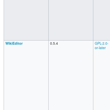
WikiEditor
0.5.4
GPL-2.0-
or-later