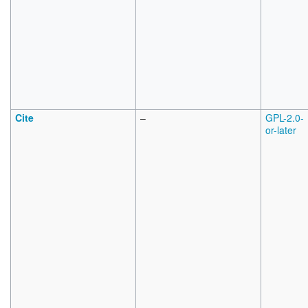
Cite
–
GPL-2.0-
or-later