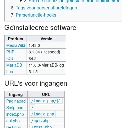
5.2
Aan de cliëntzijde geïnstalleerde bibliotheken
6
Tags voor parser-uitbreidingen
7
Parserfunctie-hooks
Geïnstalleerde software
Product
Versie
MediaWiki
1.43.0
PHP
8.1.34 (litespeed)
ICU
64.2
MariaDB
11.8.8-MariaDB-log
Lua
5.1.5
URL's voor ingangen
Ingang
URL
Paginapad
/index.php/$1
Scriptpad
/
index.php
/index.php
api.php
/api.php
rest.php
/rest.php