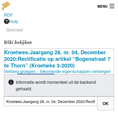
MENU
RDF
Menu
Hulp
Speciaal
Publicaties
Wiki bekijken
Dialect
Kroetwes:Jaargang 28, nr. 04, December
Locaties
2020:Rectificatie op artikel “Bogenstraat 7
te Thorn” (Kroetwès 3-2020)
Kaarten
Verberg groepen
Inkomende eigenschappen verbergen
Overig
Informatie wordt momenteel uit de backend
gehaald.
Verenigingsinfo