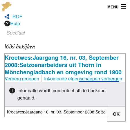
MENU
RDF
Menu
Hulp
Speciaal
Publicaties
Wiki bekijken
Dialect
Kroetwes:Jaargang 16, nr. 03, September
Locaties
2008:Seizoenarbeiders uit Thorn in
Mönchengladbach en omgeving rond 1900
Kaarten
Verberg groepen
Inkomende eigenschappen verbergen
Overig
Informatie wordt momenteel uit de backend
gehaald.
Verenigingsinfo