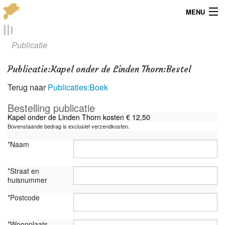
MENU
Menu
Publicatie
Publicaties
Publicatie
:
Kapel onder de Linden Thorn:Bestel
Dialect
Terug naar
Publicaties:Boek
Locaties
Bestelling publicatie
Kapel onder de Linden Thorn kosten € 12,50
Kaarten
Bovenstaande bedrag is exclusief verzendkosten.
*Naam
Overig
*Straat en
Verenigingsinfo
huisnummer
*Postcode
*Woonplaats