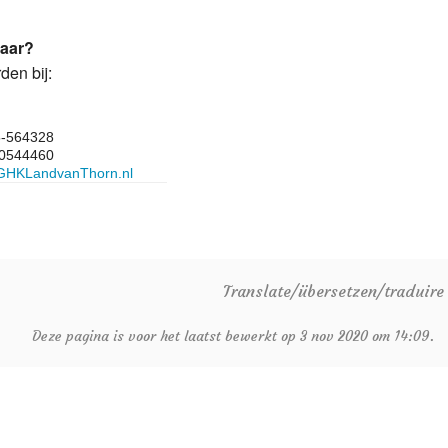
baar?
den bij:
5-564328
10544460
GHKLandvanThorn.nl
Translate/übersetzen/traduir
Deze pagina is voor het laatst bewerkt op 3 nov 2020 om 14:09.