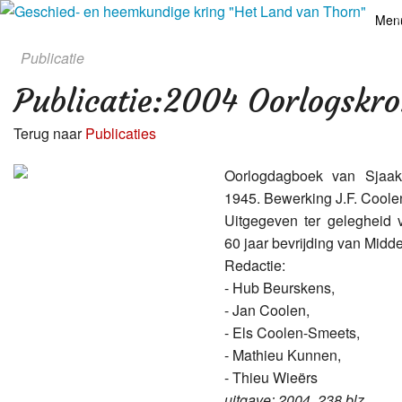
Men
Publicatie
Publicatie
:
2004 Oorlogskro
Acti
Terug naar
Publicaties
Nie
Oorlogdagboek van Sjaa
1945. Bewerking J.F. Coole
Uitgegeven ter gelegheid
60 jaar bevrijding van Midd
Redactie:
- Hub Beurskens,
- Jan Coolen,
- Els Coolen-Smeets,
- Mathieu Kunnen,
- Thieu Wieërs
uitgave: 2004, 238 blz.