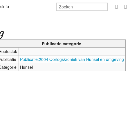
sinfo
Aanme
g
en
Publicatie categorie
Hoofdstuk
Publicatie
Publicatie:2004 Oorlogskroniek van Hunsel en omgeving
Categorie
Hunsel