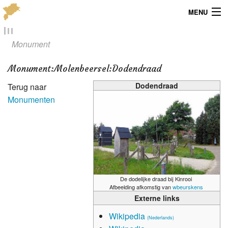
MENU
Menu
Monument
Publicaties
Monument
:
Molenbeersel:Dodendraad
Dialect
Dodendraad
Terug naar
Monumenten
Locaties
Kaarten
Overig
Verenigingsinfo
De dodelijke draad bij Kinrooi
Afbeelding afkomstig van
wbeurskens
Externe links
Wikipedia
(Nederlands)