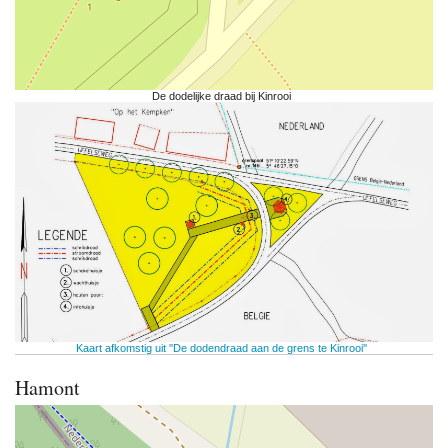
De dodelijke draad bij Kinrooi
Kaart afkomstig uit ''De dodendraad aan de grens te Kinrooi''
Hamont