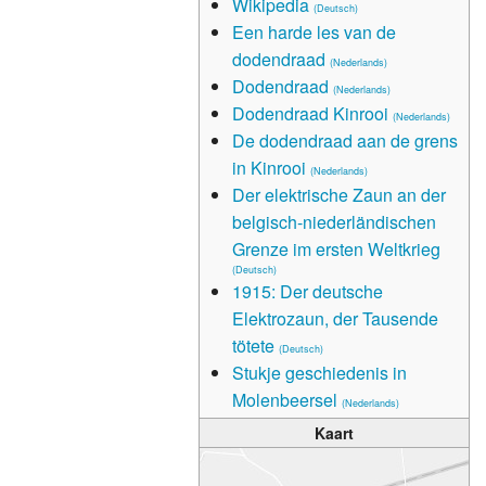
Wikipedia
(Deutsch)
Een harde les van de
dodendraad
(Nederlands)
Dodendraad
(Nederlands)
Dodendraad Kinrooi
(Nederlands)
De dodendraad aan de grens
in Kinrooi
(Nederlands)
Der elektrische Zaun an der
belgisch-niederländischen
Grenze im ersten Weltkrieg
(Deutsch)
1915: Der deutsche
Elektrozaun, der Tausende
tötete
(Deutsch)
Stukje geschiedenis in
Molenbeersel
(Nederlands)
Kaart