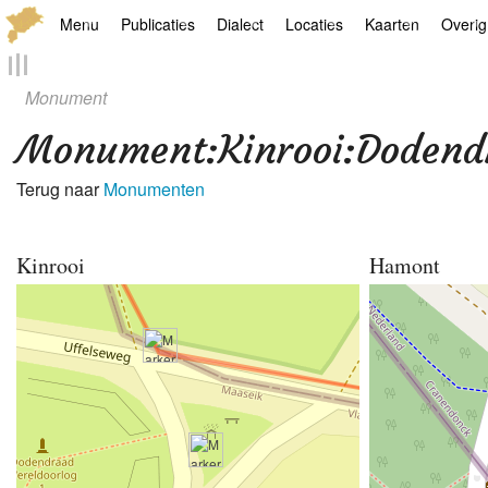
Menu
Publicaties
Dialect
Locaties
Kaarten
Overig
Hoofdpagina
Boek
Thoears Woeardebook
Plaatsen
Geschiedkundige
Genea
Monument
Activiteiten archief
Kroetwes
Thoears klankmetje
Monumenten
Historische kaar
Links
Monument
:
Kinrooi:Dodend
Nieuws archief
Overige
Gedicht van Har Sniekers in het Thoe
Grenspalen
Zoom
Terug naar
Monumenten
Zoeken
Spelling van het Thoears
Kinrooi
Hamont
Oetdrökkinge en Gezèkdjes in het Th