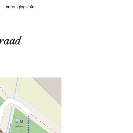
Verenigingsinfo
 kaarten
logie
Info
ten
Lid worden
raad
ars
RHIDOC
oears