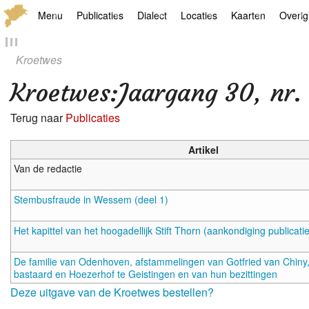
Menu
Publicaties
Dialect
Locaties
Kaarten
Overig
Hoofdpagina
Boek
Thoears Woeardebook
Plaatsen
Geschiedkundige
Genea
Kroetwes
Activiteiten archief
Kroetwes
Thoears klankmetje
Monumenten
Historische kaar
Links
Kroetwes
:
Jaargang 30, nr
Nieuws archief
Overige
Gedicht van Har Sniekers in het Thoe
Grenspalen
Zoom
Terug naar
Publicaties
Zoeken
Spelling van het Thoears
Artikel
Van de redactie
Oetdrökkinge en Gezèkdjes in het Th
Stembusfraude in Wessem (deel 1)
Het kapittel van het hoogadellijk Stift Thorn (aankondiging publicati
De familie van Odenhoven, afstammelingen van Gotfried van Chin
bastaard en Hoezerhof te Geistingen en van hun bezittingen
Deze uitgave van de Kroetwes bestellen?