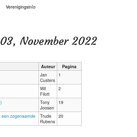
Verenigingsinfo
 kaarten
logie
Info
ten
Lid worden
. 03, November 2022
ars
RHIDOC
Auteur
Pagina
Jan
1
oears
Custers
Wil
2
Filott
e)
Tony
19
Joosen
y, een zogenaamde
Trude
20
Rubens