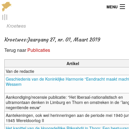
MENU
Menu
Kroetwes
Publicaties
Kroetwes
:
Jaargang 27, nr. 01, Maart 2019
Dialect
Terug naar
Publicaties
Locaties
Artikel
Van de redactie
Kaarten
Geschiedenis van de Koninklijke Harmonie “Eendracht maakt mach
Wessem
Overig
Aankondiging/recensie publicatie: “Het liberaal-nationalistisch en
Verenigingsinfo
ultramontaan denken in Limburg en Thorn en omstreken in de ‘’lang
negentiende eeuw”
Aantekeningen, ook wel herinneringen aan de periode mei 1940-jun
1945 Wereldoorlog II
Het kapittel van de Hoogadellijke Rijksabdij in Thorn; Een bestuursc