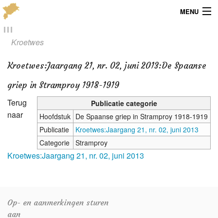
MENU
Menu
Kroetwes
Publicaties
Kroetwes
:
Jaargang 21, nr. 02, juni 2013:De Spaanse
Dialect
griep in Stramproy 1918-1919
Locaties
Terug
Publicatie categorie
naar
Hoofdstuk
De Spaanse griep in Stramproy 1918-1919
Kaarten
Publicatie
Kroetwes:Jaargang 21, nr. 02, juni 2013
Categorie
Stramproy
Overig
Kroetwes:Jaargang 21, nr. 02, juni 2013
Verenigingsinfo
Op- en aanmerkingen sturen
aan