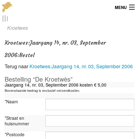
MENU
Menu
Kroetwes
Publicaties
Kroetwes
:
Jaargang 14, nr. 03, September
Dialect
2006:Bestel
Locaties
Terug naar
Kroetwes:Jaargang 14, nr. 03, September 2006
Bestelling “De Kroetwès”
Kaarten
Jaargang 14, nr. 03, September 2006 kosten € 5,00
Bovenstaande bedrag is exclusief verzendkosten.
Overig
*Naam
Verenigingsinfo
*Straat en
huisnummer
*Postcode