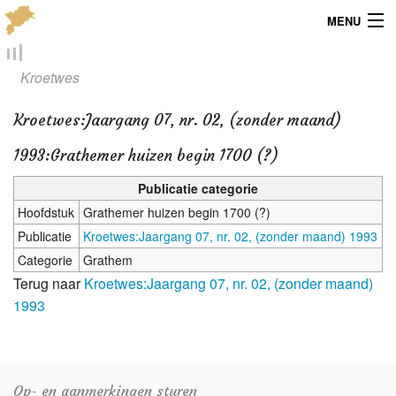
MENU
Menu
Kroetwes
Publicaties
Kroetwes
:
Jaargang 07, nr. 02, (zonder maand)
Dialect
1993:Grathemer huizen begin 1700 (?)
Locaties
Publicatie categorie
Hoofdstuk
Grathemer huizen begin 1700 (?)
Kaarten
Publicatie
Kroetwes:Jaargang 07, nr. 02, (zonder maand) 1993
Categorie
Grathem
Overig
Terug naar
Kroetwes:Jaargang 07, nr. 02, (zonder maand)
1993
Verenigingsinfo
Op- en aanmerkingen sturen