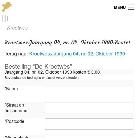
MENU
Menu
Kroetwes
Publicaties
Kroetwes
:
Jaargang 04, nr. 02, Oktober 1990:Bestel
Dialect
Terug naar
Kroetwes:Jaargang 04, nr. 02, Oktober 1990
Locaties
Bestelling “De Kroetwès”
Jaargang 04, nr. 02, Oktober 1990 kosten € 3,00
Kaarten
Bovenstaande bedrag is exclusief verzendkosten.
*Naam
Overig
*Straat en
Verenigingsinfo
huisnummer
*Postcode
*Woonplaats