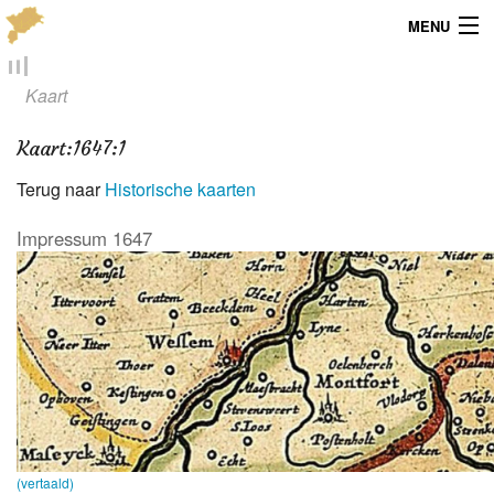
MENU
Menu
Kaart
Publicaties
Kaart
:
1647:1
Dialect
Terug naar
Historische kaarten
Locaties
Impressum 1647
Kaarten
Overig
Verenigingsinfo
(vertaald)