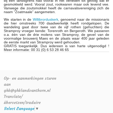
bij een landsgrens had vooral in het verleden tot gevolg dat er
gesmokkeld werd. Vooral zout, rookwaren maar ook levend vee.
Vanwege die zoutsmokkel heeft de carnavalsvereniging zich de
naam “Zoatmaale” aangemeten.
We starten in de
Willibrorduskerk
, genoemd naar de missionaris
die hier omstreeks 700 daadwerkelijk heeft rondgelopen. De
wandeling gaat door twee van de vijf rothen (gehuchten) die
Stramproy vroeger kende: Torenroth en Bergeroth. We passeren
o.a. één van de drie molens van Stramproy, de gevel van de
voormalige brouwerij Maes en de plaats waar 400 jaar geleden
de eerste markt van Stramproy werd gehouden.
GRATIS toegankelijk. Dus iedereen is van harte uitgenodigd !
Meer informatie: 00 31 (0) 6 53 28 46 65
Op- en aanmerkingen sturen
aan
ghk@ghklandvanthorn.nl
Translate/
übersetzen/traduire
Select Language
▼