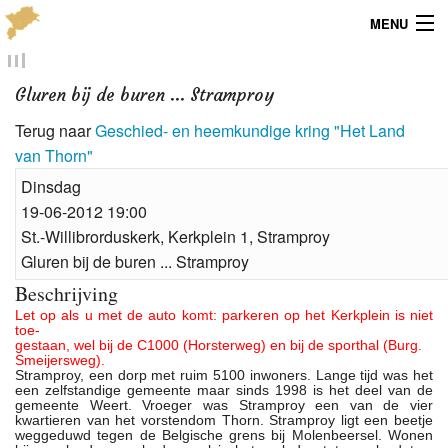
MENU
Menu
Gluren bij de buren ... Stramproy
Publicaties
Terug naar
Geschied- en heemkundige kring "Het Land
van Thorn"
Dialect
Dinsdag
Locaties
19-06-2012 19:00
St.-Willibrorduskerk, Kerkplein 1, Stramproy
Kaarten
Gluren bij de buren ... Stramproy
Beschrijving
Overig
Let op als u met de auto komt: parkeren op het Kerkplein is niet
toe-
Verenigingsinfo
gestaan, wel bij de C1000 (Horsterweg) en bij de sporthal (Burg.
Smeijersweg).
Stramproy, een dorp met ruim 5100 inwoners. Lange tijd was het
een zelfstandige gemeente maar sinds 1998 is het deel van de
gemeente Weert. Vroeger was Stramproy een van de vier
kwartieren van het vorstendom Thorn. Stramproy ligt een beetje
weggeduwd tegen de Belgische grens bij Molenbeersel. Wonen