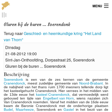
MENU
Menu
Gluren bij de buren ... Soerendonk
Publicaties
Terug naar
Geschied- en heemkundige kring "Het Land
van Thorn"
Dialect
Dinsdag
Locaties
21-08-2012 19:00
Sint-Jan-Onthoofding, Dorpsstraat 25, Soerendonk
Kaarten
Gluren bij de buren ... Soerendonk
Beschrijving
Overig
Soerendonk
is een van de zes kernen van de gemeente
Cranendonck
, meest zuidelijke gemeente van
Noord-Brabant
. In
Verenigingsinfo
de nabijheid van het thans ruim 1700 inwoners tellende dorp ligt
het kasteelgehucht Cranendonck. Hier verrees in het midden van
de 13de eeuw het
kasteel Cranendonck
, dat vermoedelijk werd
gebouwd ten tijde van
Engelbert van Horn
, wiens nazaten zich
Van Cranendonck noemden. Vanaf het midden van de 16de eeuw
kwam de Baronie Cranendonck met de onderhorige plaatsen
Budel
,
Maarheeze
, Soerendonk en
Gastel
in het bezit van de