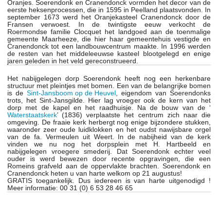
Oranjes. Soerendonk en Cranendonck vormden het decor van de
eerste heksenprocessen, die in 1595 in Peelland plaatsvonden. In
september 1673 werd het Oranjekasteel Cranendonck door de
Fransen verwoest. In de twintigste eeuw verkocht de
Roermondse familie Clocquet het landgoed aan de toenmalige
gemeente Maarheeze, die hier haar gemeentehuis vestigde en
Cranendonck tot een landbouwcentrum maakte. In 1996 werden
de resten van het middeleeuwse kasteel blootgelegd en enige
jaren geleden in het veld gereconstrueerd.
Het nabijgelegen dorp Soerendonk heeft nog een herkenbare
structuur met pleintjes met bomen. Een van de belangrijke bomen
is de
Sint-Jansboom op de Heuvel
, eigendom van Soerendonks
trots, het Sint-Jansgilde. Hier lag vroeger ook de kern van het
dorp met de kapel en het raadhuisje. Na de bouw van de ‘
Waterstaatskerk
’ (1836) verplaatste het centrum zich naar die
omgeving. De fraaie kerk herbergt nog enige bijzondere stukken,
waaronder zeer oude luidklokken en het oudst nawijsbare orgel
van de fa. Vermeulen uit Weert. In de nabijheid van de kerk
vinden we nu nog het dorpsplein met H. Hartbeeld en
nabijgelegen vroegere smederij. Dat Soerendonk echter veel
ouder is werd bewezen door recente opgravingen, die een
Romeins grafveld aan de oppervlakte brachten. Soerendonk en
Cranendonck heten u van harte welkom op 21 augustus!
GRATIS toegankelijk. Dus iedereen is van harte uitgenodigd !
Meer informatie: 00 31 (0) 6 53 28 46 65