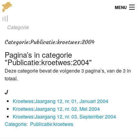
MENU
Menu
Categorie
Publicaties
Categorie
:
Publicatie:kroetwes:2004
Dialect
Pagina’s in categorie
"Publicatie:kroetwes:2004"
Locaties
Deze categorie bevat de volgende 3 pagina’s, van de 3 in
totaal.
Kaarten
J
Overig
Kroetwes:Jaargang 12, nr. 01, Januari 2004
Verenigingsinfo
Kroetwes:Jaargang 12, nr. 02, Mei 2004
Kroetwes:Jaargang 12, nr. 03, September 2004
Categorie
:
Publicatie:kroetwes