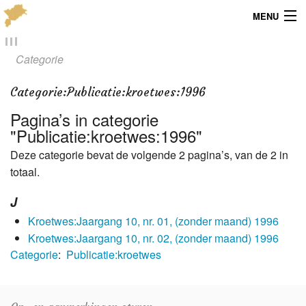
MENU
Menu
Categorie
Publicaties
Categorie
:
Publicatie:kroetwes:1996
Dialect
Pagina’s in categorie
"Publicatie:kroetwes:1996"
Locaties
Deze categorie bevat de volgende 2 pagina’s, van de 2 in
totaal.
Kaarten
J
Overig
Kroetwes:Jaargang 10, nr. 01, (zonder maand) 1996
Verenigingsinfo
Kroetwes:Jaargang 10, nr. 02, (zonder maand) 1996
Categorie
:
Publicatie:kroetwes