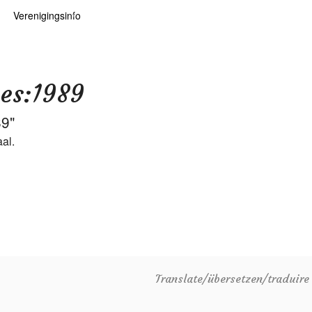
Verenigingsinfo
 kaarten
logie
Info
ten
Lid worden
wes:1989
ars
RHIDOC
89"
al.
oears
Translate/übersetzen/traduir