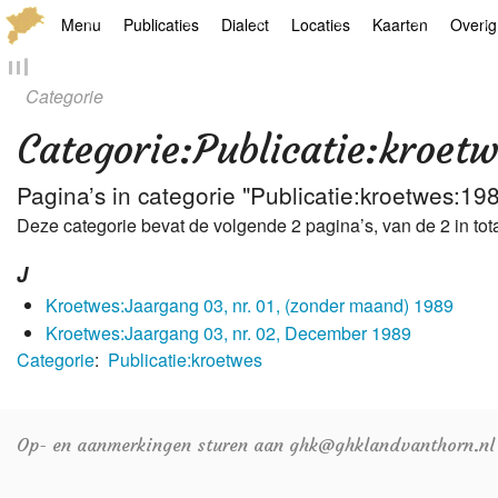
Menu
Publicaties
Dialect
Locaties
Kaarten
Overig
Hoofdpagina
Boek
Thoears Woeardebook
Plaatsen
Geschiedkundige
Genea
Categorie
Activiteiten archief
Kroetwes
Thoears klankmetje
Monumenten
Historische kaar
Links
Categorie
:
Publicatie:kroet
Nieuws archief
Overige
Gedicht van Har Sniekers in het Thoe
Grenspalen
Zoom
Pagina’s in categorie "Publicatie:kroetwes:19
Deze categorie bevat de volgende 2 pagina’s, van de 2 in tota
Zoeken
Spelling van het Thoears
J
Oetdrökkinge en Gezèkdjes in het Th
Kroetwes:Jaargang 03, nr. 01, (zonder maand) 1989
Kroetwes:Jaargang 03, nr. 02, December 1989
Categorie
:
Publicatie:kroetwes
Op- en aanmerkingen sturen aan ghk@ghklandvanthorn.nl