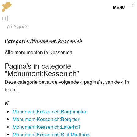
MENU
Menu
Categorie
Publicaties
Categorie
:
Monument:Kessenich
Dialect
Alle monumenten in Kessenich
Locaties
Pagina’s in categorie
"Monument:Kessenich"
Kaarten
Deze categorie bevat de volgende 4 pagina’s, van de 4 in
totaal.
Overig
K
Verenigingsinfo
Monument:Kessenich:Borghmolen
Monument:Kessenich:Borgitter
Monument:Kessenich:Lakerhof
Monument:Kessenich:Sint Martinus