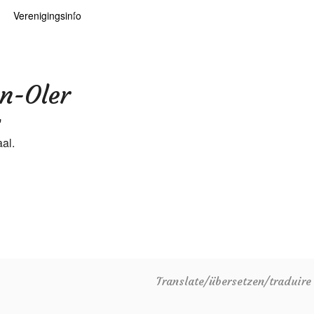
Verenigingsinfo
 kaarten
logie
Info
ten
Lid worden
n-Oler
ars
RHIDOC
"
al.
oears
Translate/übersetzen/traduir