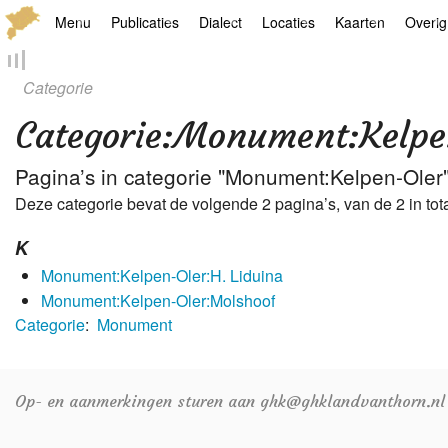
Menu
Publicaties
Dialect
Locaties
Kaarten
Overig
Hoofdpagina
Boek
Thoears Woeardebook
Plaatsen
Geschiedkundige
Genea
Categorie
Activiteiten archief
Kroetwes
Thoears klankmetje
Monumenten
Historische kaar
Links
Categorie
:
Monument:Kelpe
Nieuws archief
Overige
Gedicht van Har Sniekers in het Thoe
Grenspalen
Zoom
Pagina’s in categorie "Monument:Kelpen-Oler
Deze categorie bevat de volgende 2 pagina’s, van de 2 in tota
Zoeken
Spelling van het Thoears
K
Oetdrökkinge en Gezèkdjes in het Th
Monument:Kelpen-Oler:H. Liduina
Monument:Kelpen-Oler:Molshoof
Categorie
:
Monument
Op- en aanmerkingen sturen aan ghk@ghklandvanthorn.nl